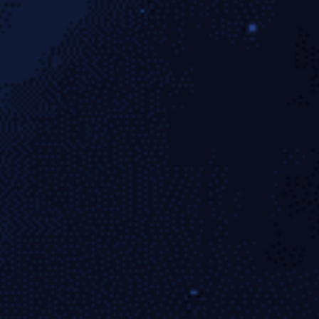
nbo体育在线登录 · 应用版本更新
每一次更新，都是为提供更高效、更沉浸式的赛事体验而前行。
的性能压力。
配主流网络环境。
快速回放。