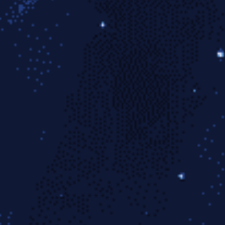
站式的信息服务提供商。从实时数据同步到安全机制
录始终致力于为全球用户带来可靠、高效、便捷的综
双重加密
覆盖全球体育赛事
SL 安全协议与
每天更新数千场全球热门体育与电
平台
对用户信息及操作
子竞技赛事，包括英超、NBA、
数据
密处理，打造一个
LOL、羽毛球、F1 等，涵盖主流
应迅
明的体育数据平
与小众赛事，内容全面、分类清
流
。
晰。