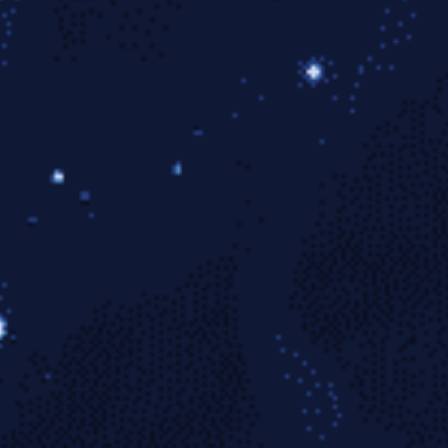
全方位赛事服务
bo体育在线登录 提供覆盖多项目的专业内容，让你随时掌握第一手体
赛事解说
多语种解说覆盖国际赛事，结合战术分析与实时
解读，提升用户观赛理解深度。