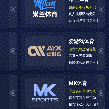
数据平台
态平台，聚焦全球体育用户
安博官方网页版-安博
制运营，平台数据透明、交易流程规范，长期
系统，持续服务全球数百万用户，树立良好品