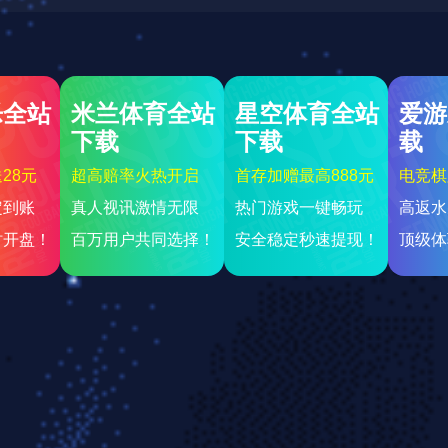
牌形象。
持续优化，数据
体育在线登录 已服务覆盖
平台基于用户行为分析，不
营与本地适配的服务能
能算法与赛事数据，为用
互动价值。
么全球用户都信赖anbo体育在线