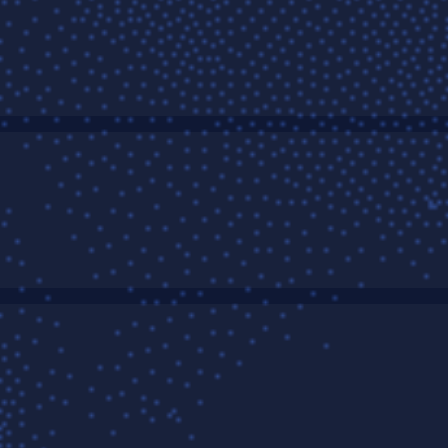
o体育在线登录 · 值得信赖的体育
专注于构建一个以赛事内容、数据服务与智能分析为核心的数字生
互动体验。平台以稳定技术架构和合规体系赢得市场认可，深受
ANBO(中国)用户喜爱。
以信任构建口碑
数据传输流程，通过部署
所有服务均基于合规化机
问与高并发下的稳定运行，全
致力于构建高可信度生态