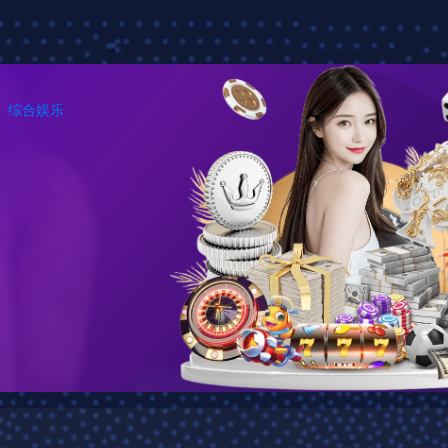
全天更新 ·
an
时同步
无论您身在何处，
anbo体
稳定的观赛体验。
下载客户端
网页